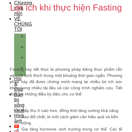
Chương
Lợi ích khi thực hiện Fasting
trình
mới
VỀ
CHÚNG
TÔI
GIỚI
THIỆU
THÀNH
VIÊN
ĐỐI
TÁC
ĐÁNH
Fasting hay tiết thực là phương pháp kiêng thực phẩm rắn
GIÁ
và chất kích thích trong một khoảng thời gian ngắn. Phương
Hỏi
pháp này đã được chứng minh mang lại nhiều lợi ích sức
&
khỏe trong nhiều tài liệu và các công trình nghiên cứu. Tiết
Đáp
thực và những điều kỳ diệu cho cơ thể:
Bản
tin
sống
khoẻ
Hấp thụ ít calo hơn, đồng thời tăng cường khả năng
Hình
trao đổi chất, là một cách giảm cân hiệu quả và bền
ảnh
vững.
Gia tăng hormone sinh trưởng trong cơ thể. Các tế