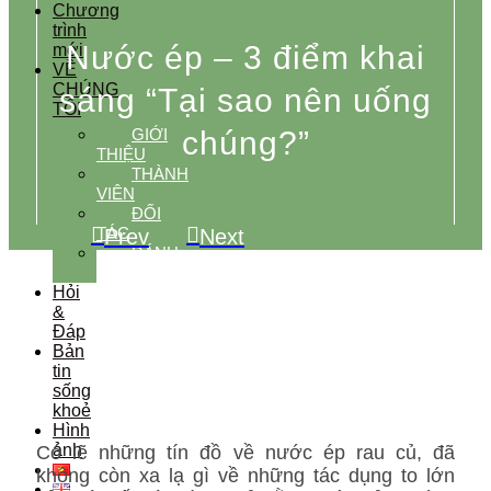
Chương
trình
Nước ép – 3 điểm khai
mới
VỀ
CHÚNG
sáng “Tại sao nên uống
TÔI
chúng?”
GIỚI
THIỆU
THÀNH
VIÊN
ĐỐI
TÁC
Prev
Next
ĐÁNH
GIÁ
Hỏi
&
Đáp
Bản
tin
sống
khoẻ
Hình
ảnh
Có lẽ những tín đồ về nước ép rau củ, đã
không còn xa lạ gì về những tác dụng to lớn