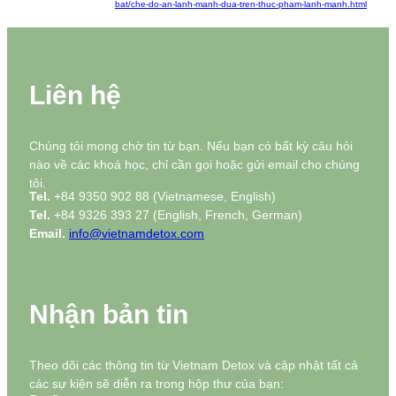
bat/che-do-an-lanh-manh-dua-tren-thuc-pham-lanh-manh.html
Liên hệ
Chúng tôi mong chờ tin từ bạn. Nếu bạn có bất kỳ câu hỏi
nào về các khoá học, chỉ cần gọi hoặc gửi email cho chúng
tôi.
Tel.
+84 9350 902 88 (Vietnamese, English)
Tel.
+84 9326 393 27 (English, French, German)
Email.
info@vietnamdetox.com
Nhận bản tin
Theo dõi các thông tin từ Vietnam Detox và cập nhật tất cả
các sự kiện sẽ diễn ra trong hộp thư của bạn: