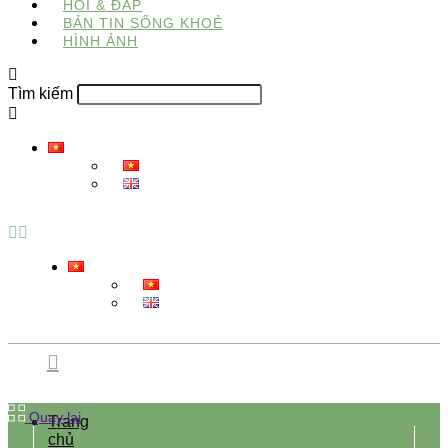
HỎI & ĐÁP
BẢN TIN SỐNG KHOẺ
HÌNH ẢNH
Tìm kiếm
Quay lại
Trang
chủ