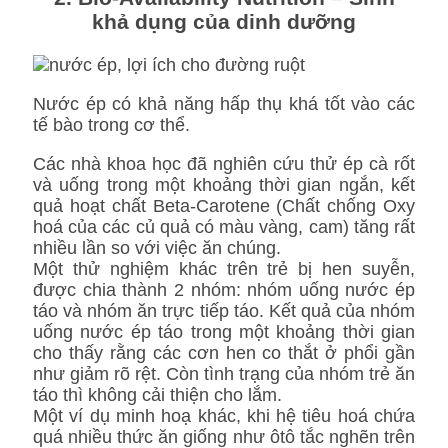
khả dụng của dinh dưỡng
Nước ép có khả năng hấp thụ khá tốt vào các
tế bào trong cơ thể.
Các nhà khoa học đã nghiên cứu thử ép cà rốt
và uống trong một khoảng thời gian ngắn, kết
quả hoạt chất Beta-Carotene (Chất chống Oxy
hoá của các củ quả có màu vàng, cam) tăng rất
nhiều lần so với việc ăn chúng.
Một thử nghiệm khác trên trẻ bị hen suyễn,
được chia thành 2 nhóm: nhóm uống nước ép
táo và nhóm ăn trực tiếp táo. Kết quả của nhóm
uống nước ép táo trong một khoảng thời gian
cho thấy rằng các cơn hen co thắt ở phổi gần
như giảm rõ rệt. Còn tình trạng của nhóm trẻ ăn
táo thì không cải thiện cho lắm.
Một ví dụ minh hoạ khác, khi hệ tiêu hoá chứa
quá nhiều thức ăn giống như ôtô tắc nghẽn trên