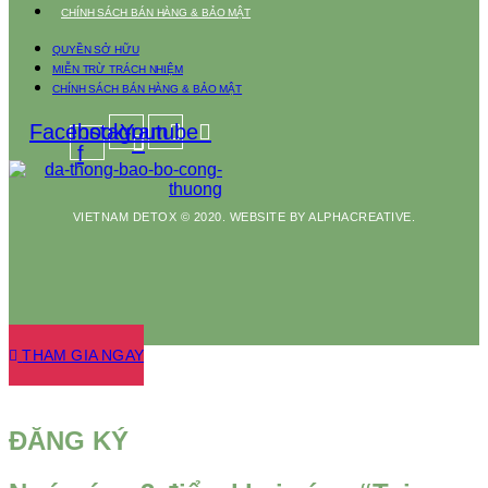
CHÍNH SÁCH BÁN HÀNG & BẢO MẬT
QUYỀN SỞ HỮU
MIỄN TRỪ TRÁCH NHIỆM
CHÍNH SÁCH BÁN HÀNG & BẢO MẬT
Facebook-
Instagram
Youtube
f
VIETNAM DETOX © 2020. WEBSITE BY ALPHACREATIVE.
THAM GIA NGAY
ĐĂNG KÝ