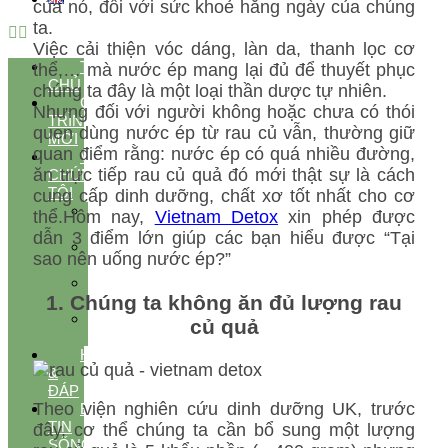
của nó, đối với sức khoẻ hằng ngày của chúng
ta.
Việc cải thiện vóc dáng, làn da, thanh lọc cơ
TRANG
thể,… mà nước ép mang lại đủ để thuyết phục
CHỦ
chúng ta đây là một loại thần dược tự nhiên.
CHƯƠNG
Nhưng đối với người không hoặc chưa có thói
TRÌNH
quen dùng nước ép từ rau củ vẫn, thường giữ
MỚI
quan điểm rằng: nước ép có quá nhiều đường,
VỀ
ăn trực tiếp rau củ quả đó mới thật sự là cách
CHÚNG
TÔI
cung cấp dinh dưỡng, chất xơ tốt nhất cho cơ
GIỚI
thể.Hôm nay,
Vietnam Detox
xin phép được
THIỆU
dẫn 3 điểm lớn giúp các bạn hiểu được “Tại
THÀNH
sao nên uống nước ép?”
VIÊN
ĐỐI
1. Chúng ta không ăn đủ lượng rau
TÁC
ĐÁNH
củ quả
GIÁ
HỎI
&
ĐÁP
Theo viện nghiên cứu dinh dưỡng UK, trước
BẢN
TIN
đây, cơ thể chúng ta cần bổ sung một lượng
SỐNG