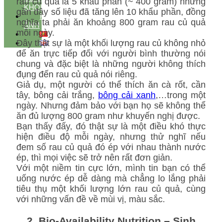
rau củ quả là 5 khẩu phần (~ 400 gram) nhưng
KHOẺ
gần đây số liệu đã tăng lên 10 khẩu phần, đồng
HÌNH
nghĩa ta phải ăn khoảng 800 gram rau củ quả
ẢNH
mỗi ngày.
Đây thật sự là một khối lượng rau củ không nhỏ
để ăn trực tiếp đối với người bình thường nói
chung và đặc biệt là những người không thích
đụng đến rau củ quả nói riêng.
Giả dụ, một người có thể thích ăn cà rốt, cần
tây, bông cải trắng,
bông cải xanh
,…trong một
ngày. Nhưng đảm bảo với bạn họ sẽ không thể
ăn đủ lượng 800 gram như khuyến nghị được.
Bạn thấy đấy, đó thật sự là một điều khó thực
hiện điều độ mỗi ngày, nhưng thử nghĩ nếu
đem số rau củ quả đó ép với nhau thành nước
ép, thì mọi việc sẽ trở nên rất đơn giản.
Với một niềm tin cực lớn, mình tin bạn có thể
uống nước ép dễ dàng mà chẳng lo lắng phải
tiêu thụ một khối lượng lớn rau củ quả, cùng
với những vấn đề về mùi vị, màu sắc.
2. Bio-Availability Nutrition – Sinh