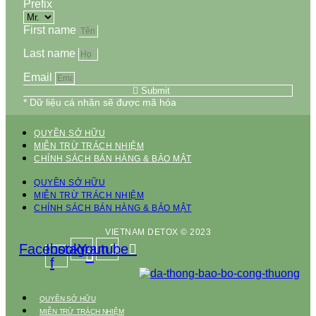
Prefix
First name
Last name
Email
Submit
* Dữ liệu cá nhân sẽ được mã hóa
QUYỀN SỞ HỮU
MIỄN TRỪ TRÁCH NHIỆM
CHÍNH SÁCH BÁN HÀNG & BẢO MẬT
QUYỀN SỞ HỮU
MIỄN TRỪ TRÁCH NHIỆM
CHÍNH SÁCH BÁN HÀNG & BẢO MẬT
VIETNAM DETOX © 2023
Facebook-
Instagram
Youtube
f
QUYỀN SỞ HỮU
MIỄN TRỪ TRÁCH NHIỆM