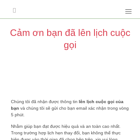
BẢN TIN SỐNG KHOẺ
TRANG CHỦ
HÌNH ẢNH
HỎI & ĐÁP
CHƯƠNG TRÌNH MỚI
VỀ CHÚNG TÔI
Cảm ơn bạn đã lên lịch cuộc
gọi
Chúng tôi đã nhận được thông tin
lên lịch cuộc gọi của
bạn
và chúng tôi sẽ gửi cho bạn
email xác nhận
trong vòng
5 phút.
Nhằm giúp bạn đạt được hiệu quả và an toàn cao nhất.
Trong trường hợp lịch hẹn thay đổi, bạn không thể thực
hiện được vào thời gian đã chọn bên trên, xin vui lòng