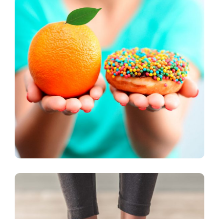
Đánh Bại Bệnh Tiểu Đường Và
Những Lợi Ích Khác Cho Sức Khỏe
Của Việc Nhịn Ăn