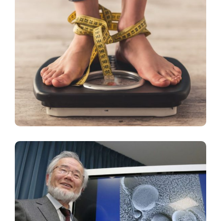
Liệu Việc Giảm Cân Có Khiến Bạn
Hạnh Phúc Hơn Không? Khoa Học
Cho Rằng Có Lẽ Là Không.
How Intermittent Fasting Ignites
Cellular Autophagy And A Longer,